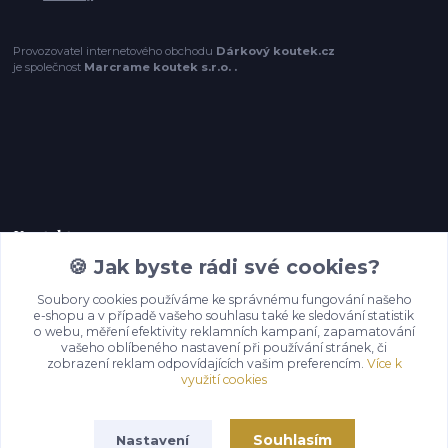
Provozovatel internetového obchodu
Dárkový koutek.cz
je společnost
Marcrame koutek s.r.o. .
Kontakty
🍪 Jak byste rádi své cookies?
+420 774 209 220,
Soubory cookies používáme ke správnému fungování našeho
(Po-Pá, 8-16 hod.)
e-shopu a v případě vašeho souhlasu také ke sledování statistik
o webu, měření efektivity reklamních kampaní, zapamatování
vašeho oblíbeného nastavení při používání stránek, či
info@darkovykoutek.cz
zobrazení reklam odpovídajících vašim preferencím.
Více k
využití cookies
Souhlasím
Nastavení