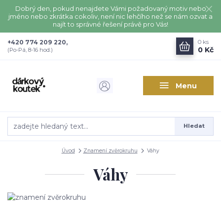
Dobrý den, pokud nenajdete Vámi požadovaný motiv nebo
jméno nebo zkrátka cokoliv, není nic lehčího než se nám ozvat a
najít to správné řešení právě pro Vás!
+420 774 209 220,
0
ks
0 Kč
(Po-Pá, 8-16 hod.)
Menu
Hledat
Úvod
Znamení zvěrokruhu
Váhy
Váhy