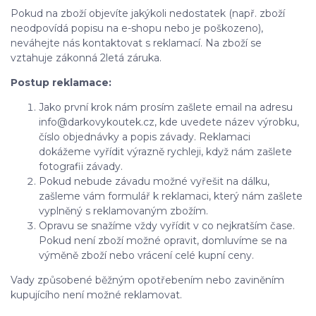
Pokud na zboží objevíte jakýkoli nedostatek (např. zboží
neodpovídá popisu na e-shopu nebo je poškozeno),
neváhejte nás kontaktovat s reklamací. Na zboží se
vztahuje zákonná 2letá záruka.
Postup reklamace:
Jako první krok nám prosím zašlete email na adresu
info@darkovykoutek.cz, kde uvedete název výrobku,
číslo objednávky a popis závady. Reklamaci
dokážeme vyřídit výrazně rychleji, když nám zašlete
fotografii závady.
Pokud nebude závadu možné vyřešit na dálku,
zašleme vám formulář k reklamaci, který nám zašlete
vyplněný s reklamovaným zbožím.
Opravu se snažíme vždy vyřídit v co nejkratším čase.
Pokud není zboží možné opravit, domluvíme se na
výměně zboží nebo vrácení celé kupní ceny.
Vady způsobené běžným opotřebením nebo zaviněním
kupujícího není možné reklamovat.