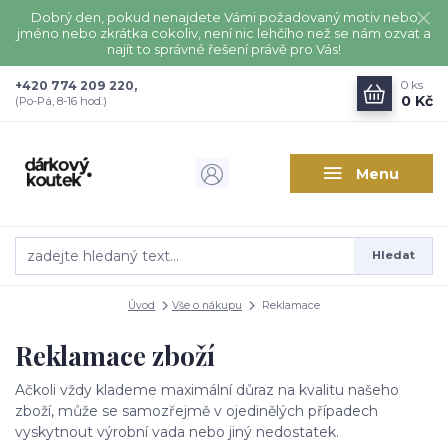
Dobrý den, pokud nenajdete Vámi požadovaný motiv nebo
jméno nebo zkrátka cokoliv, není nic lehčího než se nám ozvat a
najít to správné řešení právě pro Vás!
+420 774 209 220,
0
ks
0 Kč
(Po-Pá, 8-16 hod.)
Menu
Hledat
Úvod
Vše o nákupu
Reklamace
Reklamace zboží
Ačkoli vždy klademe maximální důraz na kvalitu našeho
zboží, může se samozřejmě v ojedinělých případech
vyskytnout výrobní vada nebo jiný nedostatek.