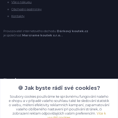
Vše o nákupu
Obchodní podmínky
Kontakty
Provozovatel internetového obchodu
Dárkový koutek.cz
je společnost
Marcrame koutek s.r.o. .
Kontakty
🍪 Jak byste rádi své cookies?
+420 774 209 220,
Soubory cookies používáme ke správnému fungování našeho
(Po-Pá, 8-16 hod.)
e-shopu a v případě vašeho souhlasu také ke sledování statistik
o webu, měření efektivity reklamních kampaní, zapamatování
vašeho oblíbeného nastavení při používání stránek, či
info@darkovykoutek.cz
zobrazení reklam odpovídajících vašim preferencím.
Více k
využití cookies