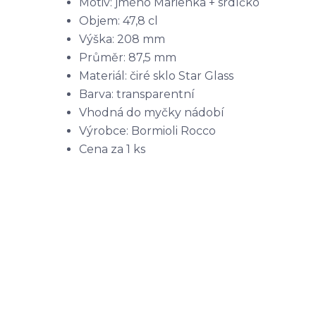
Motiv: jméno Marienka + srdíčko
Objem: 47,8 cl
Výška: 208 mm
Průměr: 87,5 mm
Materiál: čiré sklo Star Glass
Barva: transparentní
Vhodná do myčky nádobí
Výrobce: Bormioli Rocco
Cena za 1 ks