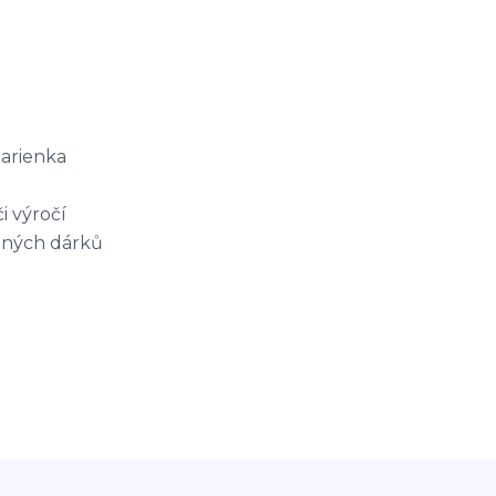
arienka
i výročí
vaných dárků