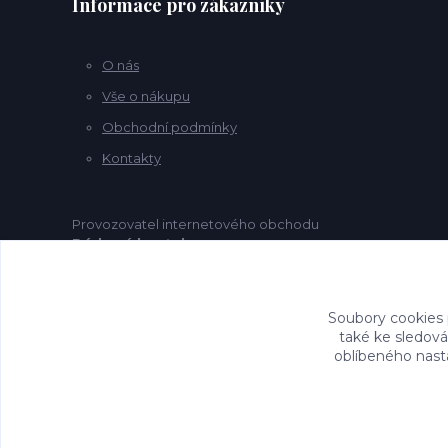
Informace pro zákazníky
O nás
Vše o nákupu
Obchodní podmínky
Kontakty
Provozovatel internetového obchodu
Dárkový koutek.cz
je společnost
Marcrame koutek s.r.o. .
Soubory cookies
také ke sledová
oblíbeného nasta