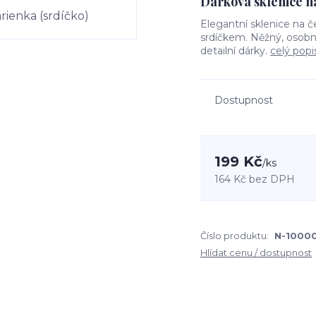
Dárková sklenice n
Elegantní sklenice na 
srdíčkem. Něžný, osobní 
detailní dárky.
celý popi
Dostupnost
199 Kč
/
ks
164 Kč
bez DPH
Číslo produktu:
N-1000
Hlídat cenu / dostupnost