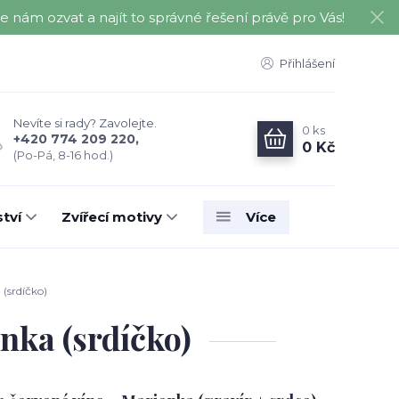
nám ozvat a najít to správné řešení právě pro Vás!
Přihlášení
Nevíte si rady? Zavolejte.
0
ks
+420 774 209 220,
0 Kč
(Po-Pá, 8-16 hod.)
tví
Zvířecí motivy
Více
(srdíčko)
nka (srdíčko)