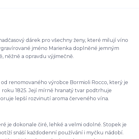
 nadčasový dárek pro všechny ženy, které milují víno
ě vygravírované jméno Marienka doplněné jemným
ě, něžně a opravdu výjimečně.
 od renomovaného výrobce Bormioli Rocco, který je
roku 1825. Její mírně hranatý tvar podtrhuje
oruje lepší rozvinutí aroma červeného vína.
eré je dokonale čiré, lehké a velmi odolné. Stopek je
 potíží snáší každodenní používání i myčku nádobí.