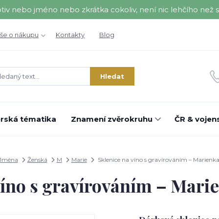
nebo jméno nebo zkrátka cokoliv, není nic lehčího než se 
še o nákupu
Kontakty
Blog
Hledat
rská tématika
Znamení zvěrokruhu
ČR & vojens
Jména
Ženská
M
Marie
Sklenice na víno s gravírováním – Marienka 
víno s gravírováním – Marie