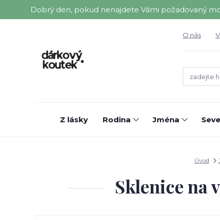
Dobrý den, pokud nenajdete Vámi požadovaný motiv 
O nás
V
Z lásky
Rodina
Jména
Seve
Úvod
Sklenice na 