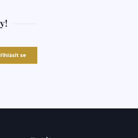
y!
řihlásit se