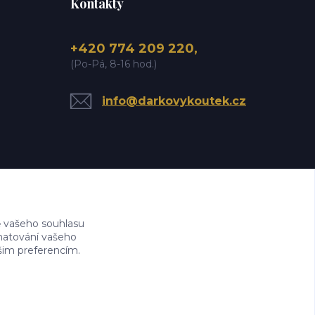
Kontakty
+420 774 209 220,
(Po-Pá, 8-16 hod.)
info@darkovykoutek.cz
 vašeho souhlasu
amatování vašeho
ašim preferencím.