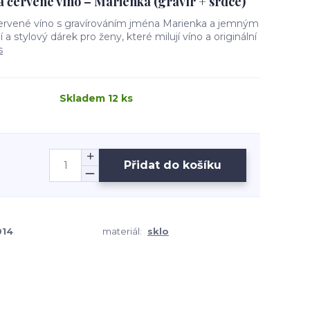
a červené víno – Marienka (gravír + srdce)
červené víno s gravírováním jména Marienka a jemným
a stylový dárek pro ženy, které milují víno a originální
s
Skladem 12 ks
Přidat do košíku
014
materiál:
sklo