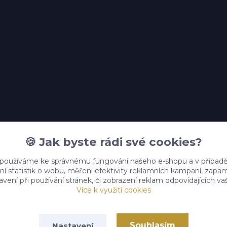
🍪 Jak byste rádi své cookies?
 používáme ke správnému fungování našeho e-shopu a v případě
ní statistik o webu, měření efektivity reklamních kampaní, zap
vení při používání stránek, či zobrazení reklam odpovídajících v
Více k využití cookies
Souhlasím
Nastavení