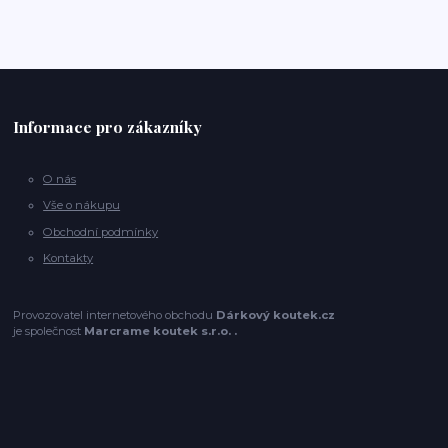
Informace pro zákazníky
O nás
Vše o nákupu
Obchodní podmínky
Kontakty
Provozovatel internetového obchodu
Dárkový koutek.cz
je společnost
Marcrame koutek s.r.o. .