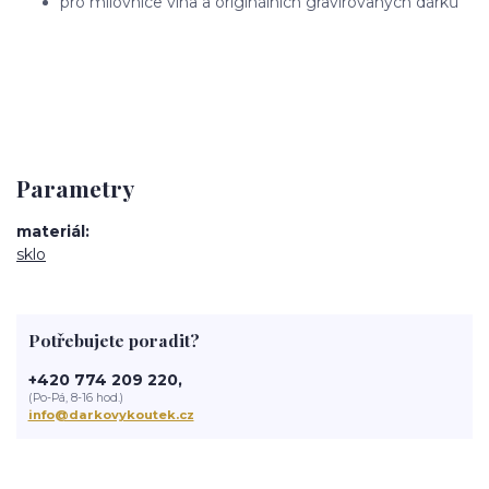
pro milovnice vína a originálních gravírovaných dárků
Parametry
materiál
sklo
Potřebujete poradit?
+420 774 209 220,
(Po-Pá, 8-16 hod.)
info@darkovykoutek.cz