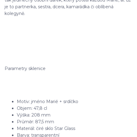
tak jedinečný osobní dárek, který potěší každou Marié, ať už
je to partnerka, sestra, dcera, kamarádka či oblíbená
kolegyně.
Parametry sklenice
Motiv: jméno Marié + srdíčko
Objem: 47,8 cl
Výška: 208 mm
Průměr: 87,5 mm
Materiál: čiré sklo Star Glass
Barva: transparentní