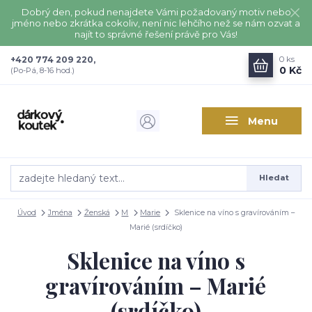
Dobrý den, pokud nenajdete Vámi požadovaný motiv nebo
jméno nebo zkrátka cokoliv, není nic lehčího než se nám ozvat a
najít to správné řešení právě pro Vás!
+420 774 209 220,
0
ks
0 Kč
(Po-Pá, 8-16 hod.)
Menu
Hledat
Úvod
Jména
Ženská
M
Marie
Sklenice na víno s gravírováním –
Marié (srdíčko)
Sklenice na víno s
gravírováním – Marié
(srdíčko)