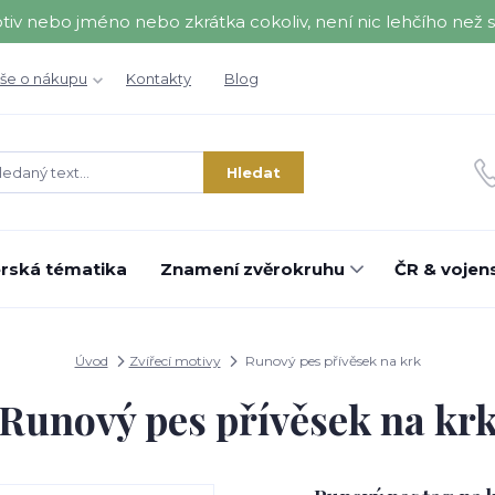
nebo jméno nebo zkrátka cokoliv, není nic lehčího než se 
še o nákupu
Kontakty
Blog
Hledat
rská tématika
Znamení zvěrokruhu
ČR & vojens
Úvod
Zvířecí motivy
Runový pes přívěsek na krk
Runový pes přívěsek na kr