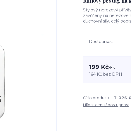
Runový pes tag na 
Stylový nerezový přív
zavěšený na nerezovém 
duchovní síly.
celý popi
Dostupnost
199 Kč
/
ks
164 Kč
bez DPH
Číslo produktu:
T-RPS-0
Hlídat cenu / dostupnost