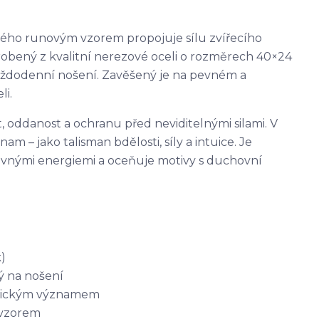
ného runovým vzorem propojuje sílu zvířecího
yrobený z kvalitní nerezové oceli o rozměrech 40×24
každodenní nošení. Zavěšený je na pevném a
i.
t, oddanost a ochranu před neviditelnými silami. V
m – jako talisman bdělosti, síly a intuice. Je
ávnými energiemi a oceňuje motivy s duchovní
k)
ý na nošení
ystickým významem
m vzorem