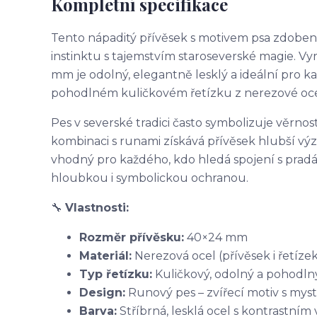
Kompletní specifikace
Tento nápaditý přívěsek s motivem psa zdobe
instinktu s tajemstvím staroseverské magie. V
mm je odolný, elegantně lesklý a ideální pro 
pohodlném kuličkovém řetízku z nerezové ocel
Pes v severské tradici často symbolizuje věrnos
kombinaci s runami získává přívěsek hlubší význa
vhodný pro každého, kdo hledá spojení s prad
hloubkou i symbolickou ochranou.
🔧
Vlastnosti:
Rozměr přívěsku:
40×24 mm
Materiál:
Nerezová ocel (přívěsek i řetíze
Typ řetízku:
Kuličkový, odolný a pohodln
Design:
Runový pes – zvířecí motiv s m
Barva:
Stříbrná, lesklá ocel s kontrastní