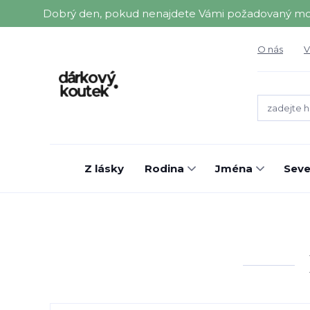
Dobrý den, pokud nenajdete Vámi požadovaný motiv 
O nás
V
Z lásky
Rodina
Jména
Seve