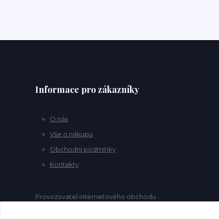
Informace pro zákazníky
O nás
Vše o nákupu
Obchodní podmínky
Kontakty
Provozovatel internetového obchodu
Dárkový koutek.cz
je společnost
Marcrame koutek s.r.o. .