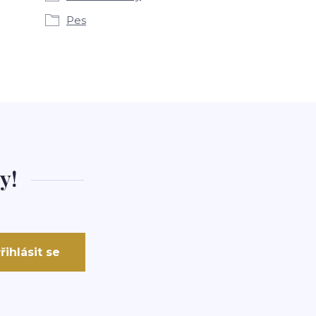
Pes
y!
řihlásit se