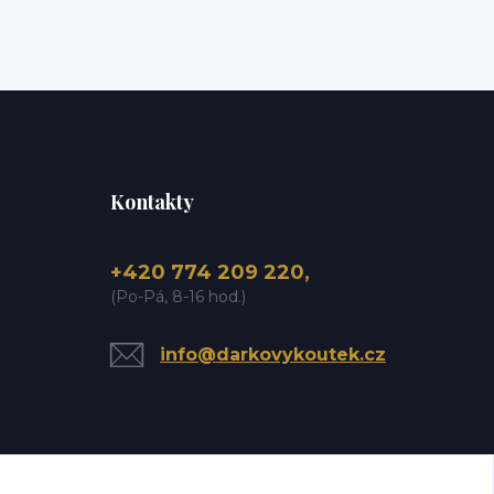
Kontakty
+420 774 209 220,
(Po-Pá, 8-16 hod.)
info@darkovykoutek.cz