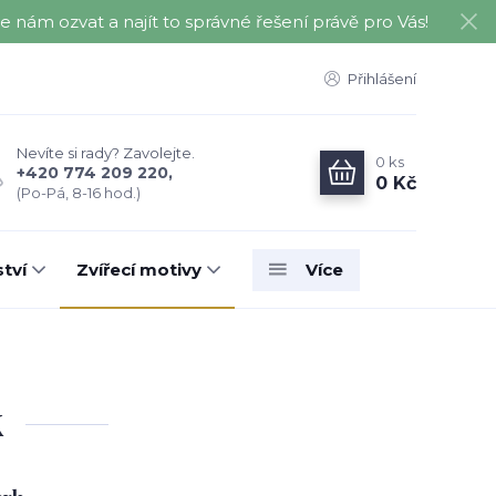
nám ozvat a najít to správné řešení právě pro Vás!
Přihlášení
Nevíte si rady? Zavolejte.
0
ks
+420 774 209 220,
0 Kč
(Po-Pá, 8-16 hod.)
tví
Zvířecí motivy
Více
k