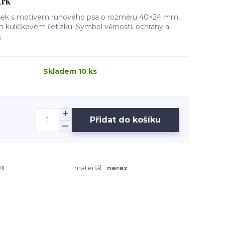
krk
ěsek s motivem runového psa o rozměru 40×24 mm,
kuličkovém řetízku. Symbol věrnosti, ochrany a
s
Skladem 10 ks
Přidat do košíku
1
materiál:
nerez