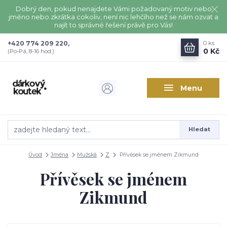
Dobrý den, pokud nenajdete Vámi požadovaný motiv nebo
jméno nebo zkrátka cokoliv, není nic lehčího než se nám ozvat a
najít to správné řešení právě pro Vás!
+420 774 209 220,
0
ks
0 Kč
(Po-Pá, 8-16 hod.)
Menu
Hledat
Úvod
Jména
Mužská
Z
Přívěsek se jménem Zikmund
Přívěsek se jménem
Zikmund