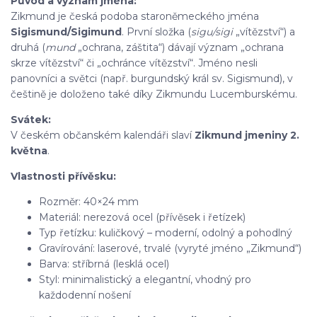
Původ a význam jména:
Zikmund je česká podoba staroněmeckého jména
Sigismund/Sigimund
. První složka (
sigu/sigi
„vítězství“) a
druhá (
mund
„ochrana, záštita“) dávají význam „ochrana
skrze vítězství“ či „ochránce vítězství“. Jméno nesli
panovníci a světci (např. burgundský král sv. Sigismund), v
češtině je doloženo také díky Zikmundu Lucemburskému.
Svátek:
V českém občanském kalendáři slaví
Zikmund jmeniny 2.
května
.
Vlastnosti přívěsku:
Rozměr: 40×24 mm
Materiál: nerezová ocel (přívěsek i řetízek)
Typ řetízku: kuličkový – moderní, odolný a pohodlný
Gravírování: laserové, trvalé (vyryté jméno „Zikmund“)
Barva: stříbrná (lesklá ocel)
Styl: minimalistický a elegantní, vhodný pro
každodenní nošení