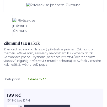
Zikmund tag na krk
Zikmund tag na krk. Nerezový přívěsek se jménem Zikmund o
rozměru 40×24 mm, zavěšený na odolném kuličkovém řetízku.
Germánské jméno – význam „ochránce vítězství / ochrana skrze
vítězství“ (sigu/sigi = vítězství + mund = ochrana). 📅 Svátek v českém
kalendáři: 2. května.
celý popis
Dostupnost
Skladem 30
199 Kč
164 Kč
bez DPH