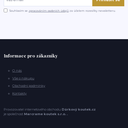
Souhlasím se
zpracováním osobních údajů
za účelem rozesílky newsletteru.
Informace pro zákazníky
O nás
Vše o nákupu
Obchodní podmínky
Kontakty
Provozovatel internetového obchodu
Dárkový koutek.cz
je společnost
Marcrame koutek s.r.o. .