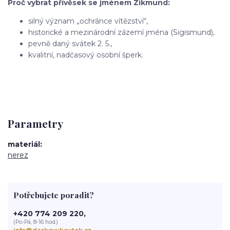
Proč vybrat přívěsek se jménem Zikmund:
silný význam „ochránce vítězství“,
historické a mezinárodní zázemí jména (Sigismund),
pevně daný svátek 2. 5.,
kvalitní, nadčasový osobní šperk.
Parametry
materiál
nerez
Potřebujete poradit?
+420 774 209 220,
(Po-Pá, 8-16 hod.)
info@darkovykoutek.cz