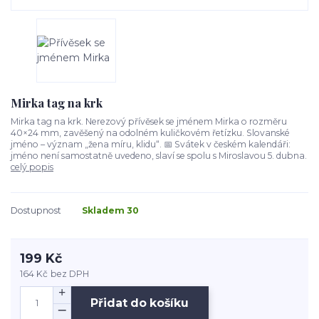
Mirka tag na krk
Mirka tag na krk. Nerezový přívěsek se jménem Mirka o rozměru
40×24 mm, zavěšený na odolném kuličkovém řetízku. Slovanské
jméno – význam „žena míru, klidu“. 📅 Svátek v českém kalendáři:
jméno není samostatně uvedeno, slaví se spolu s Miroslavou 5. dubna.
celý popis
Dostupnost
Skladem 30
199 Kč
164 Kč
bez DPH
Přidat do košíku