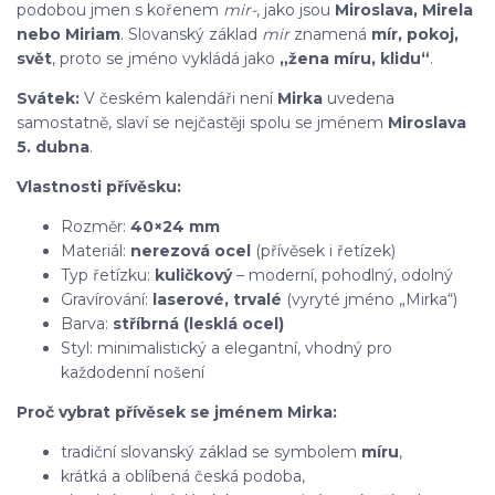
podobou jmen s kořenem
mir-
, jako jsou
Miroslava, Mirela
nebo Miriam
. Slovanský základ
mir
znamená
mír, pokoj,
svět
, proto se jméno vykládá jako
„žena míru, klidu“
.
Svátek:
V českém kalendáři není
Mirka
uvedena
samostatně, slaví se nejčastěji spolu se jménem
Miroslava
5. dubna
.
Vlastnosti přívěsku:
Rozměr:
40×24 mm
Materiál:
nerezová ocel
(přívěsek i řetízek)
Typ řetízku:
kuličkový
– moderní, pohodlný, odolný
Gravírování:
laserové, trvalé
(vyryté jméno „Mirka“)
Barva:
stříbrná (lesklá ocel)
Styl: minimalistický a elegantní, vhodný pro
každodenní nošení
Proč vybrat přívěsek se jménem Mirka:
tradiční slovanský základ se symbolem
míru
,
krátká a oblíbená česká podoba,