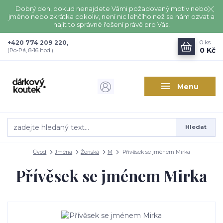
Dobrý den, pokud nenajdete Vámi požadovaný motiv nebo
jméno nebo zkrátka cokoliv, není nic lehčího než se nám ozvat a
najít to správné řešení právě pro Vás!
+420 774 209 220,
0
ks
0 Kč
(Po-Pá, 8-16 hod.)
Menu
Hledat
Úvod
Jména
Ženská
M
Přívěsek se jménem Mirka
Přívěsek se jménem Mirka