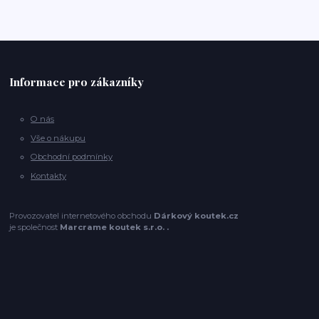
Informace pro zákazníky
O nás
Vše o nákupu
Obchodní podmínky
Kontakty
Provozovatel internetového obchodu
Dárkový koutek.cz
je společnost
Marcrame koutek s.r.o. .