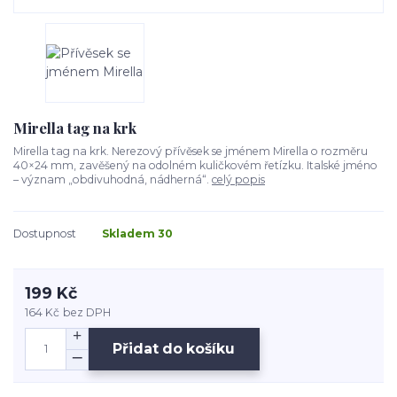
Mirella tag na krk
Mirella tag na krk. Nerezový přívěsek se jménem Mirella o rozměru
40×24 mm, zavěšený na odolném kuličkovém řetízku. Italské jméno
– význam „obdivuhodná, nádherná“.
celý popis
Dostupnost
Skladem 30
199 Kč
164 Kč
bez DPH
Přidat do košíku