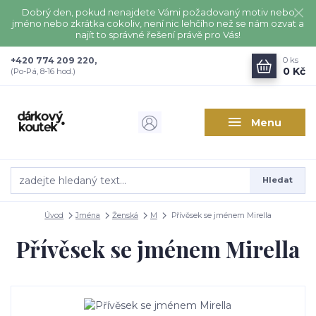
Dobrý den, pokud nenajdete Vámi požadovaný motiv nebo
jméno nebo zkrátka cokoliv, není nic lehčího než se nám ozvat a
najít to správné řešení právě pro Vás!
+420 774 209 220,
0
ks
0 Kč
(Po-Pá, 8-16 hod.)
Menu
Hledat
Úvod
Jména
Ženská
M
Přívěsek se jménem Mirella
Přívěsek se jménem Mirella