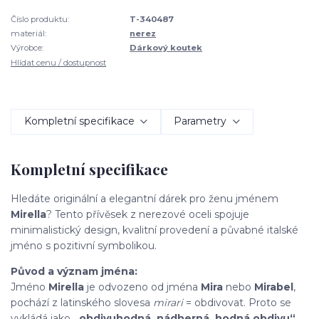
Číslo produktu:
T-340487
materiál:
nerez
Výrobce:
Dárkový koutek
Hlídat cenu / dostupnost
Kompletní specifikace
Parametry
Kompletní specifikace
Hledáte originální a elegantní dárek pro ženu jménem
Mirella
? Tento přívěsek z nerezové oceli spojuje
minimalistický design, kvalitní provedení a půvabné italské
jméno s pozitivní symbolikou.
Původ a význam jména:
Jméno
Mirella
je odvozeno od jména
Mira
nebo
Mirabel
,
pochází z latinského slovesa
mirari
= obdivovat. Proto se
vykládá jako
„obdivuhodná, nádherná, hodná obdivu“
.