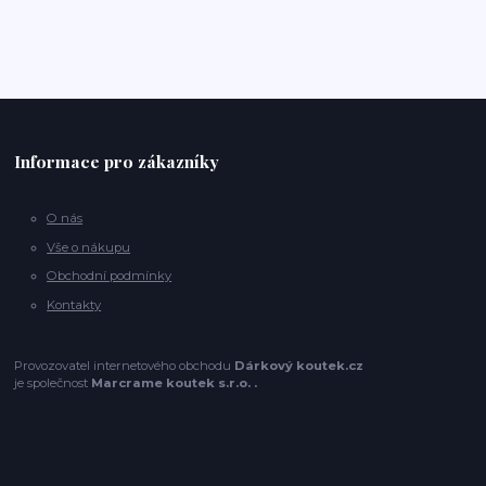
Informace pro zákazníky
O nás
Vše o nákupu
Obchodní podmínky
Kontakty
Provozovatel internetového obchodu
Dárkový koutek.cz
je společnost
Marcrame koutek s.r.o. .