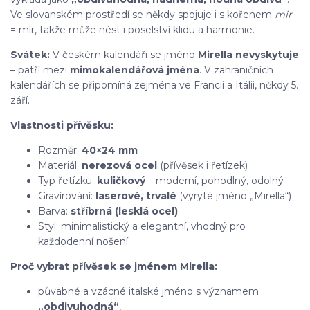
Ve slovanském prostředí se někdy spojuje i s kořenem
mir
= mír, takže může nést i poselství klidu a harmonie.
Svátek:
V českém kalendáři se jméno
Mirella nevyskytuje
– patří mezi
mimokalendářová jména
. V zahraničních
kalendářích se připomíná zejména ve Francii a Itálii, někdy 5.
září.
Vlastnosti přívěsku:
Rozměr:
40×24 mm
Materiál:
nerezová ocel
(přívěsek i řetízek)
Typ řetízku:
kuličkový
– moderní, pohodlný, odolný
Gravírování:
laserové, trvalé
(vyryté jméno „Mirella“)
Barva:
stříbrná (lesklá ocel)
Styl: minimalistický a elegantní, vhodný pro
každodenní nošení
Proč vybrat přívěsek se jménem Mirella:
půvabné a vzácné italské jméno s významem
„obdivuhodná“
,