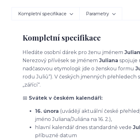
Kompletní specifikace
Parametry
Kompletní specifikace
Hledáte osobní dárek pro ženu jménem
Julia
Nerezový přívěsek se jménem
Juliana
spojuje 
nadčasovou etymologii: jde o ženskou formu
J
rodu Juliů“). V českých jmenných přehledech se 
„zářící“.
📅
Svátek v českém kalendáři:
16. února
(uvádějí aktuální české přehledy
jméno Juliana/Juliána na 16. 2.),
hlavní kalendář dnes standardně vede
Ju
příbuzné datum