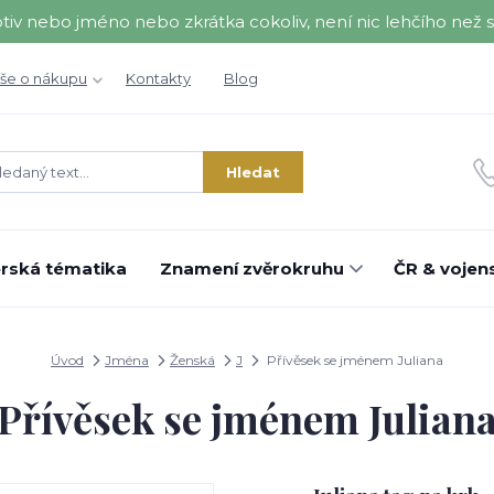
nebo jméno nebo zkrátka cokoliv, není nic lehčího než se 
še o nákupu
Kontakty
Blog
Hledat
rská tématika
Znamení zvěrokruhu
ČR & vojens
Úvod
Jména
Ženská
J
Přívěsek se jménem Juliana
Přívěsek se jménem Julian