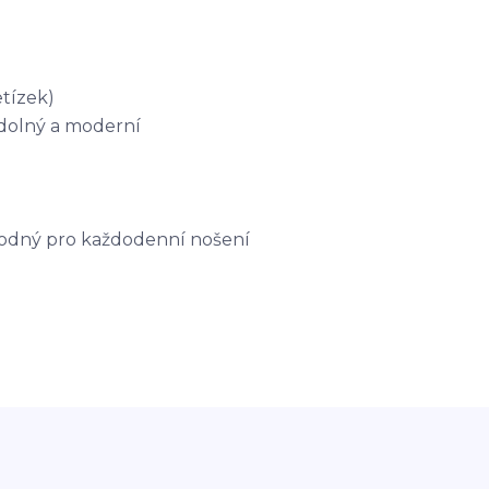
etízek)
dolný a moderní
hodný pro každodenní nošení