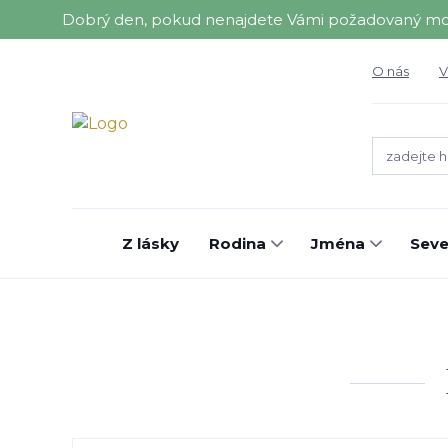
Dobrý den, pokud nenajdete Vámi požadovaný motiv 
O nás
V
Z lásky
Rodina
Jména
Seve