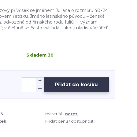
rezový přívěsek se jménem Juliana o rozměru 40×24
vém řetízku. Jméno latinského původu – ženská
us, odvozená od římského rodu Iuliů → význam
“; v češtině se často vykládá i jako „mladistvá/zářící“
Skladem 30
Přidat do košíku
13
materiál:
nerez
tek
Hlídat cenu / dostupnost