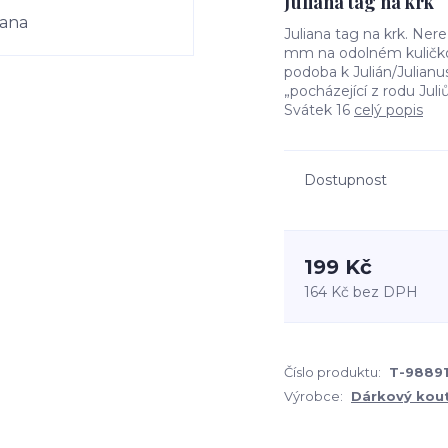
Juliana tag na krk
Juliana tag na krk. Ne
mm na odolném kuličko
podoba k Julián/Julian
„pocházející z rodu Juliů
Svátek 16
celý popis
Dostupnost
199 Kč
164 Kč
bez DPH
Číslo produktu:
T-9889
Výrobce:
Dárkový kou