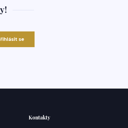
y!
řihlásit se
Kontakty