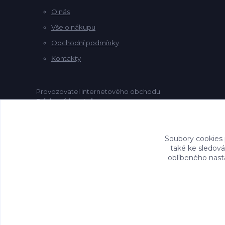
O nás
Vše o nákupu
Obchodní podmínky
Kontakty
Provozovatel internetového obchodu
Dárkový koutek.cz
je společnost
Marcrame koutek s.r.o. .
Soubory cookies
také ke sledová
oblíbeného nasta