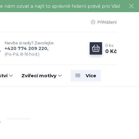
nám ozvat a najít to správné řešení právě pro Vás!
Přihlášení
Nevíte si rady? Zavolejte.
0
ks
+420 774 209 220,
0 Kč
(Po-Pá, 8-16 hod.)
tví
Zvířecí motivy
Více
a