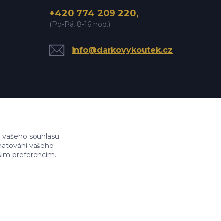
+420 774 209 220,
(Po-Pá, 8-16 hod.)
info@darkovykoutek.cz
 vašeho souhlasu
amatování vašeho
ašim preferencím.