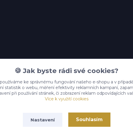
🍪 Jak byste rádi své cookies?
 používáme ke správnému fungování našeho e-shopu a v případě
ní statistik o webu, měření efektivity reklamních kampaní, zap
vení při používání stránek, či zobrazení reklam odpovídajících v
Více k využití cookies
Souhlasím
Nastavení
Darkovykoutek.cz © 2025
Vytvořeno na
Eshop-rychle.cz