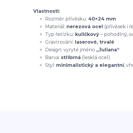
Vlastnosti:
Rozměr přívěsku:
40×24 mm
Materiál:
nerezová ocel
(přívěsek i ř
Typ řetízku:
kuličkový
– pohodlný, o
Gravírování:
laserové, trvalé
Design: vyryté jméno
„Juliana“
Barva:
stříbrná
(lesklá ocel)
Styl:
minimalistický a elegantní
, v