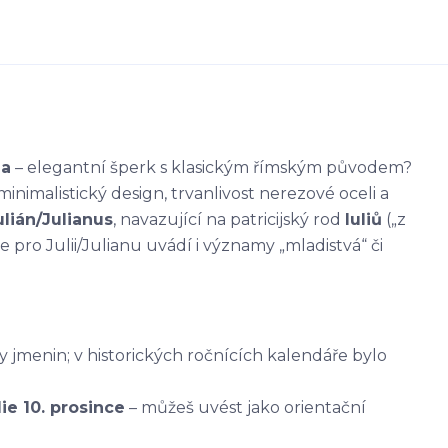
na
– elegantní šperk s klasickým římským původem?
minimalistický design, trvanlivost nerezové oceli a
ulián/Julianus
, navazující na patricijský rod
Iuliů
(„z
pro Julii/Julianu uvádí i významy „mladistvá“ či
 jmenin; v historických ročnících kalendáře bylo
lie 10. prosince
– můžeš uvést jako orientační