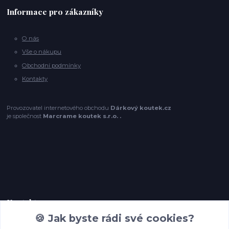
Informace pro zákazníky
O nás
Vše o nákupu
Obchodní podmínky
Kontakty
Provozovatel internetového obchodu
Dárkový koutek.cz
je společnost
Marcrame koutek s.r.o. .
Kontakty
🍪 Jak byste rádi své cookies?