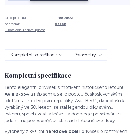
Číslo produktu:
T-550002
materiál:
nerez
Hlídat cenu / dostupnost
Kompletní specifikace
Parametry
Kompletní specifikace
Tento elegantní přívěsek s motivem historického letounu
Avia B-534
a nápisem
ČSR
je poctou československým
pilotům a letectví první republiky. Avia B-534, dvouplošník
vyráběný ve 30. letech, se stal legendou díky svému
výkonu, spolehlivosti a kráse – a dodnes je považován za
jeden z nejpovedenějších stíhacích letounů své doby.
Vyrobený z kvalitní
nerezové oceli
, přívěsek o rozměrech