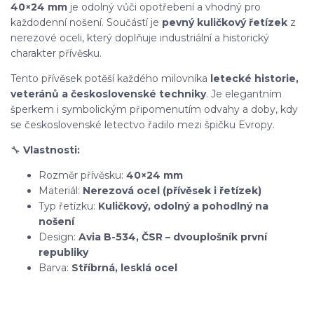
40×24 mm
je odolný vůči opotřebení a vhodný pro
každodenní nošení. Součástí je
pevný kuličkový řetízek
z
nerezové oceli, který doplňuje industriální a historický
charakter přívěsku.
Tento přívěsek potěší každého milovníka
letecké historie,
veteránů a československé techniky
. Je elegantním
šperkem i symbolickým připomenutím odvahy a doby, kdy
se československé letectvo řadilo mezi špičku Evropy.
🔧
Vlastnosti:
Rozměr přívěsku:
40×24 mm
Materiál:
Nerezová ocel (přívěsek i řetízek)
Typ řetízku:
Kuličkový, odolný a pohodlný na
nošení
Design:
Avia B-534, ČSR – dvouplošník první
republiky
Barva:
Stříbrná, lesklá ocel