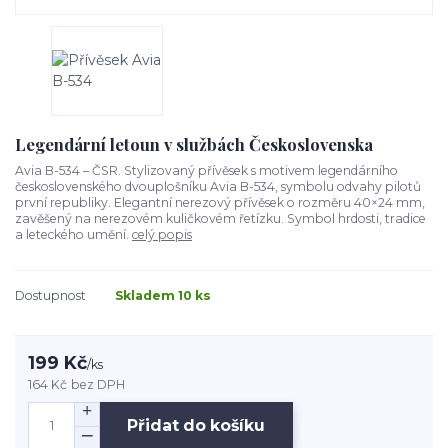
Legendární letoun v službách Československa
Avia B-534 – ČSR. Stylizovaný přívěsek s motivem legendárního
československého dvouplošníku Avia B-534, symbolu odvahy pilotů
první republiky. Elegantní nerezový přívěsek o rozměru 40×24 mm,
zavěšený na nerezovém kuličkovém řetízku. Symbol hrdosti, tradice
a leteckého umění.
celý popis
Dostupnost
Skladem 10 ks
199 Kč
/
ks
164 Kč
bez DPH
Přidat do košíku