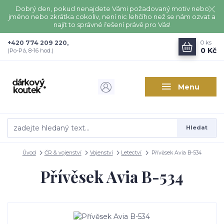
Dobrý den, pokud nenajdete Vámi požadovaný motiv nebo
jméno nebo zkrátka cokoliv, není nic lehčího než se nám ozvat a
najít to správné řešení právě pro Vás!
+420 774 209 220,
0
ks
0 Kč
(Po-Pá, 8-16 hod.)
Menu
Hledat
Úvod
ČR & vojenství
Vojenství
Letectví
Přívěsek Avia B-534
Přívěsek Avia B-534