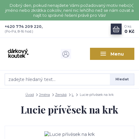
Dobrý den, pokud nenajdete Vámi požadovaný motiv nebo
jméno nebo zkrátka cokoliv, není nic lehčího než se nám ozvat a
najít to správné řešení právě pro Vás!
+420 774 209 220,
0
ks
0 Kč
(Po-Pá, 8-16 hod.)
Menu
Hledat
Úvod
Jména
Ženská
L
Lucie přívěsek na krk
Lucie přívěsek na krk