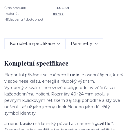
Číslo produktu:
T-LCE-01
materiál:
nerez
Hlídat cenu / dostupnost
Kompletní specifikace
Parametry
Kompletní specifikace
Elegantní přívěsek se jménem
Lucie
je osobní šperk, který
v sobě nese krásu, energii a hluboký význam.
Vyrobený z kvalitní nerezové oceli, je odolný vůči času i
každodennímu nošení. Rozměry 40×24 mm spolu s
pevným kuličkovým řetízkem zajišťují pohodlné a stylové
nošení – ať už jako jemný doplněk nebo jako důležitý
symbol identity.
Jméno
Lucie
má latinský původ a znamená
„světlo“
.