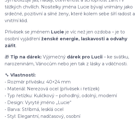
Symbolizuje jas, naději, otevřenost a schopnost zářit i v
těžkých chvílích. Nositelky jména Lucie bývají vnímány jako
srdečné, pozitivní a silné ženy, které kolem sebe šíří radost a
vnitřní klid.
Přívěsek se jménem
Lucie
je víc než jen ozdoba – je to
osobní vyjádření
ženské energie, laskavosti a odvahy
zářit
.
🎁
Tip na dárek:
Výjimečný
dárek pro Lucii
– ke svátku,
narozeninám, Vánocům nebo jen tak z lásky a vděčnosti.
🔧
Vlastnosti:
• Rozměr přívěsku: 40×24 mm
• Materiál: Nerezová ocel (přívěsek i řetízek)
• Typ řetízku: Kuličkový – pohodlný, odolný, moderní
• Design: Vyryté jméno „Lucie“
• Barva: Stříbrná, lesklá ocel
• Styl: Elegantní, nadčasový, osobní