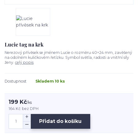
Lucie tag na krk
Nerezový přívěsek se jménem Lucie o rozměru 40×24 mm, zavěšený
na odolném kuličkovém řetízku. Symbol světla, radosti a vnitřní síly
ženy.
celý popis
Dostupnost
Skladem 10 ks
199 Kč
/
ks
164 Kč
bez DPH
Přidat do košíku