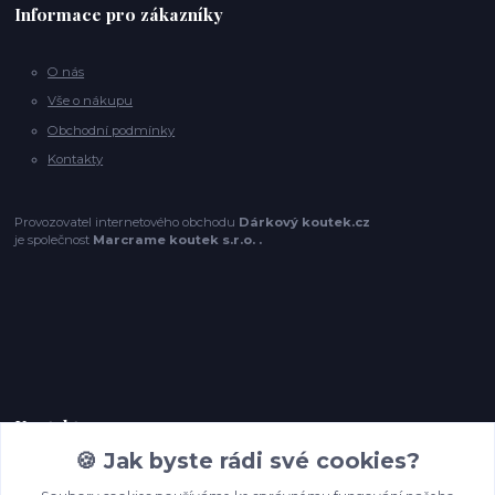
Informace pro zákazníky
O nás
Vše o nákupu
Obchodní podmínky
Kontakty
Provozovatel internetového obchodu
Dárkový koutek.cz
je společnost
Marcrame koutek s.r.o. .
Kontakty
🍪 Jak byste rádi své cookies?
+420 774 209 220,