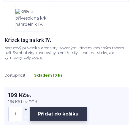
Křížek tag na krk IV.
Nerezový přívěsek s jemně stylizovaným křížkem kresleným tahem
tuší. Symbol víry, rovnováhy a vnitřní síly – minimalistický, ale
výmluvný.
celý popis
Dostupnost
Skladem 10 ks
199 Kč
/
ks
164 Kč
bez DPH
Přidat do košíku