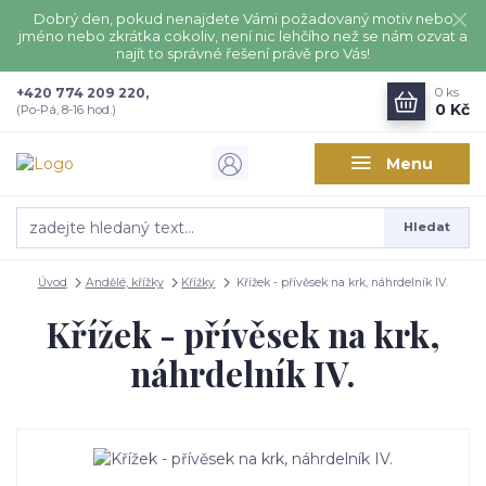
Dobrý den, pokud nenajdete Vámi požadovaný motiv nebo
jméno nebo zkrátka cokoliv, není nic lehčího než se nám ozvat a
najít to správné řešení právě pro Vás!
+420 774 209 220,
0
ks
0 Kč
(Po-Pá, 8-16 hod.)
Menu
Hledat
Úvod
Andělé, křížky
Křížky
Křížek - přívěsek na krk, náhrdelník IV.
Křížek - přívěsek na krk,
náhrdelník IV.