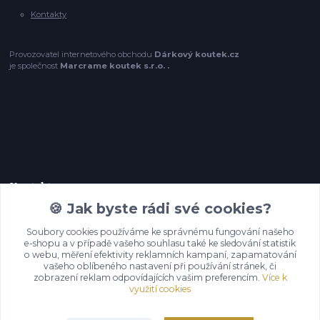
Kontakty
Provozovatel internetového obchodu
Dárkový koutek.cz
je společnost
Marcrame koutek s.r.o. .
Kontakty
🍪 Jak byste rádi své cookies?
+420 774 209 220,
Soubory cookies používáme ke správnému fungování našeho
(Po-Pá, 8-16 hod.)
e-shopu a v případě vašeho souhlasu také ke sledování statistik
o webu, měření efektivity reklamních kampaní, zapamatování
vašeho oblíbeného nastavení při používání stránek, či
info@darkovykoutek.cz
zobrazení reklam odpovídajících vašim preferencím.
Více k
využití cookies