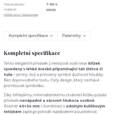
Číslo produktu:
T-KR-4
materiál:
nerez
Hlídat cenu / dostupnost
Kompletní specifikace
Parametry
Kompletní specifikace
Tento elegantní přívěsek z nerezové oceli nese
křížek
vyvedený v lehké kresbě připomínající tah štětce či
tuše
– jemný, živý a přirozený symbol duchovní hloubky.
Bez doprovodného textu. Čistý design, který nechává
promlouvat symboliku.
Díky štíhlejšímu, minimalistickému ztvárnění křížku působí
přívěsek
nenápadně a zároveň hluboce osobně
.
Rozměr
40×24 mm
v kombinaci s
odolným kuličkovým
řetízkem
zajišťuje pohodlí i každodenní použitelnost.