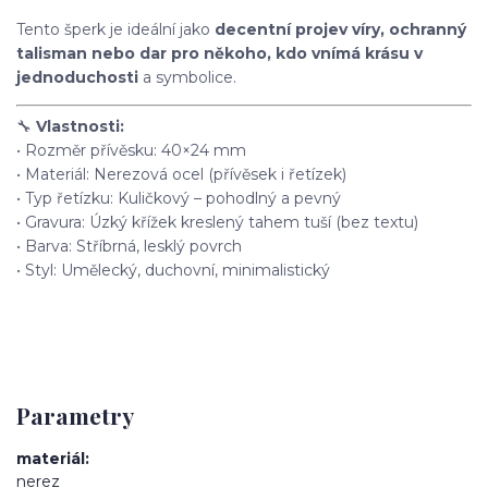
Tento šperk je ideální jako
decentní projev víry, ochranný
talisman nebo dar pro někoho, kdo vnímá krásu v
jednoduchosti
a symbolice.
🔧
Vlastnosti:
• Rozměr přívěsku: 40×24 mm
• Materiál: Nerezová ocel (přívěsek i řetízek)
• Typ řetízku: Kuličkový – pohodlný a pevný
• Gravura: Úzký křížek kreslený tahem tuší (bez textu)
• Barva: Stříbrná, lesklý povrch
• Styl: Umělecký, duchovní, minimalistický
Parametry
materiál
nerez