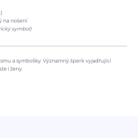
k)
ý na nošení
rický symbol)
smu a symboliky. Významný šperk vyjadřující
e i ženy.