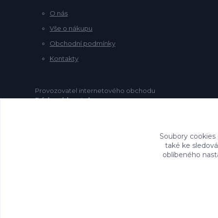
O nás
Vše o nákupu
Obchodní podmínky
Kontakty
Provozovatel internetového obchodu
Dárkový koutek.cz
je společnost
Marcrame koutek s.r.o. .
Soubory cookies
také ke sledová
oblíbeného nasta