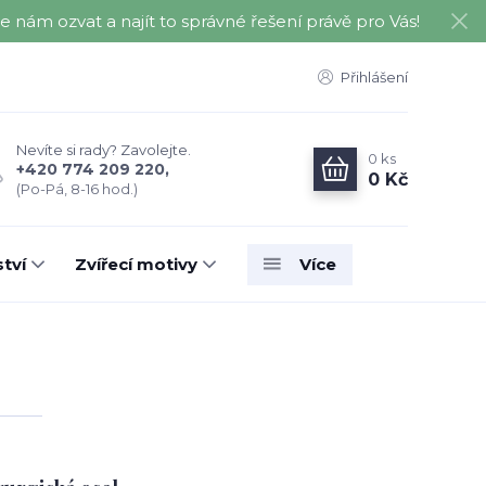
nám ozvat a najít to správné řešení právě pro Vás!
Přihlášení
Nevíte si rady? Zavolejte.
0
ks
+420 774 209 220,
0 Kč
(Po-Pá, 8-16 hod.)
tví
Zvířecí motivy
Více