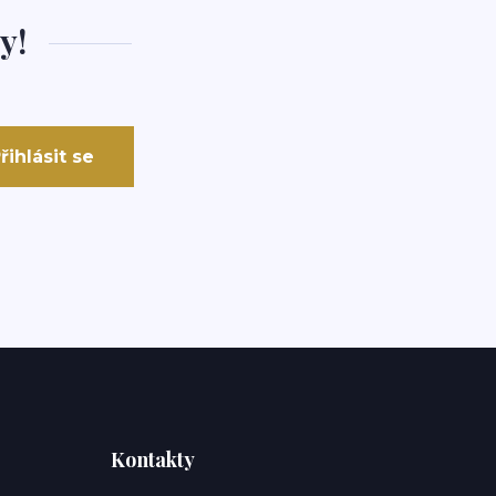
y!
řihlásit se
Kontakty