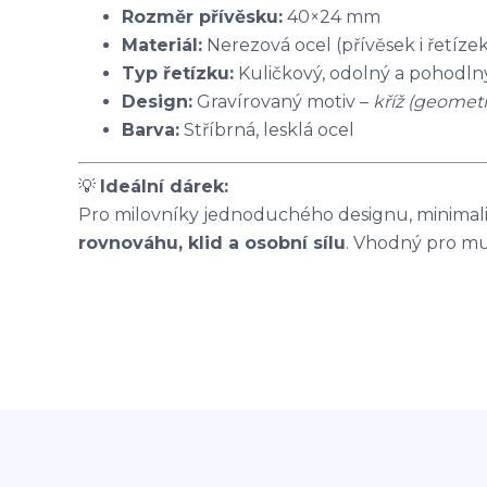
Rozměr přívěsku:
40×24 mm
Materiál:
Nerezová ocel (přívěsek i řetíze
Typ řetízku:
Kuličkový, odolný a pohodln
Design:
Gravírovaný motiv –
kříž (geomet
Barva:
Stříbrná, lesklá ocel
💡
Ideální dárek:
Pro milovníky jednoduchého designu, minimali
rovnováhu, klid a osobní sílu
. Vhodný pro muž