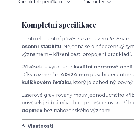
Kompletní specifikace
Parametry
Kompletní specifikace
Tento elegantní přívěsek s motivem
kříže
v mod
osobní stabilitu
. Nejedná se o náboženský sym
významem – křížení cest, propojení protikladů 
Přívěsek je vyroben z
kvalitní nerezové oceli
Díky rozměrům
40×24 mm
působí decentně, 
kuličkovém řetízku
, který je pohodlný, pevn
Laserově gravírovaný motiv jednoduchého kříž
přívěsek je ideální volbou pro všechny, kteří hl
doplněk
bez náboženského významu.
🔧
Vlastnosti: