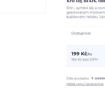
Kříž tag na krk, ch
Kříž – symbol síly a ro
gravírovaným motivem
kuličkovém řetízku. Výr
Dostupnost
199 Kč
/
ks
164 Kč
bez DPH
Číslo produktu:
T-3400
Hlídat cenu / dostupnost