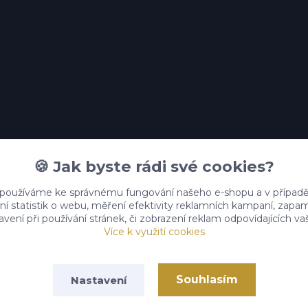
🍪 Jak byste rádi své cookies?
 používáme ke správnému fungování našeho e-shopu a v případě
ní statistik o webu, měření efektivity reklamních kampaní, zap
vení při používání stránek, či zobrazení reklam odpovídajících v
Více k využití cookies
Souhlasím
Nastavení
Darkovykoutek.cz © 2025
Vytvořeno na
Eshop-rychle.cz