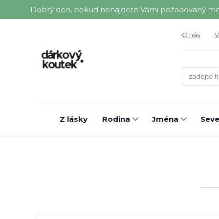
Dobrý den, pokud nenajdete Vámi požadovaný motiv 
O nás
V
Z lásky
Rodina
Jména
Seve