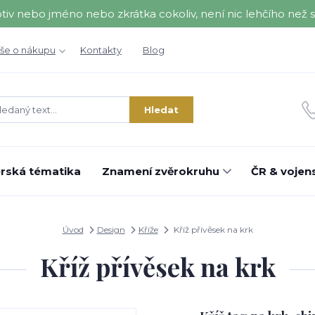
nebo jméno nebo zkrátka cokoliv, není nic lehčího než se 
še o nákupu
Kontakty
Blog
Hledat
rská tématika
Znamení zvěrokruhu
ČR & vojens
Úvod
Design
Kříže
Kříž přívěsek na krk
Kříž přívěsek na krk