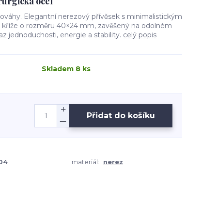
irurgická ocel
vnováhy. Elegantní nerezový přívěsek s minimalistickým
 kříže o rozměru 40×24 mm, zavěšený na odolném
az jednoduchosti, energie a stability.
celý popis
Skladem 8 ks
Přidat do košíku
04
materiál:
nerez