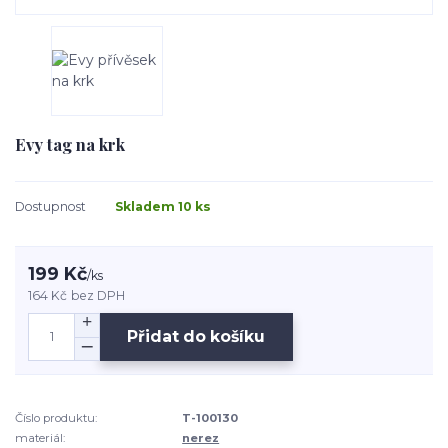
Evy tag na krk
Dostupnost
Skladem 10 ks
199 Kč
/
ks
164 Kč
bez DPH
Přidat do košíku
Číslo produktu:
T-100130
materiál:
nerez