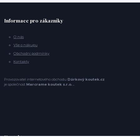
Informace pro zákazníky
O nás
Vše o nákupu
Obchodní podmínky
Kontakty
Provozovatel internetového obchodu
Dárkový koutek.cz
je společnost
Marcrame koutek s.r.o. .
Kontakty