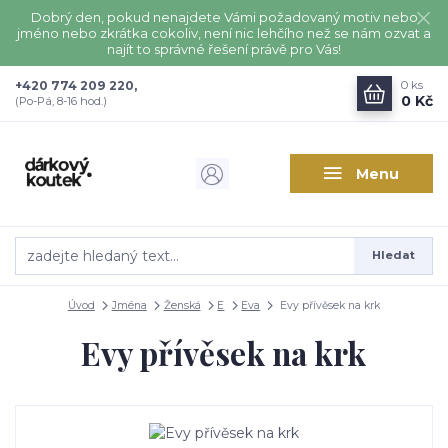
Dobrý den, pokud nenajdete Vámi požadovaný motiv nebo
jméno nebo zkrátka cokoliv, není nic lehčího než se nám ozvat a
najít to správné řešení právě pro Vás!
+420 774 209 220,
0
ks
0 Kč
(Po-Pá, 8-16 hod.)
Menu
Hledat
Úvod
Jména
Ženská
E
Eva
Evy přívěsek na krk
Evy přívěsek na krk